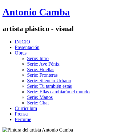
Antonio Camba
artista plástico - visual
INICIO
Presentación
Obras
Serie: Intro
Serie: Ave Fénix
Serie: Huellas
Serie: Fronteras
Serie: Silencio Urbano
Serie: Tu también estás
Serie: Ellas cambiarán el mundo
Serie: Manos
Serie: Chat
Curriculum
Prensa
Perfume