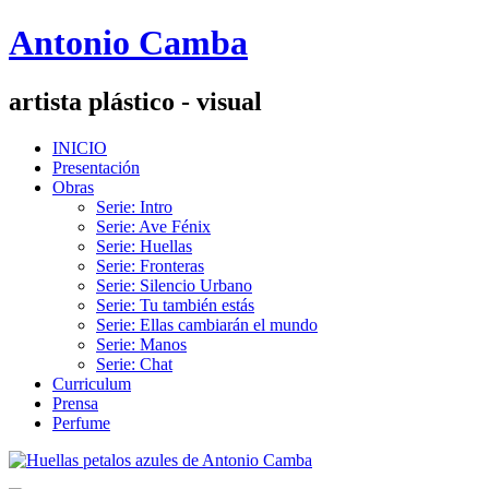
Antonio Camba
artista plástico - visual
INICIO
Presentación
Obras
Serie: Intro
Serie: Ave Fénix
Serie: Huellas
Serie: Fronteras
Serie: Silencio Urbano
Serie: Tu también estás
Serie: Ellas cambiarán el mundo
Serie: Manos
Serie: Chat
Curriculum
Prensa
Perfume