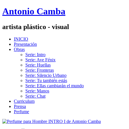
Antonio Camba
artista plástico - visual
INICIO
Presentación
Obras
Serie: Intro
Serie: Ave Fénix
Serie: Huellas
Serie: Fronteras
Serie: Silencio Urbano
Serie: Tu también estás
Serie: Ellas cambiarán el mundo
Serie: Manos
Serie: Chat
Curriculum
Prensa
Perfume