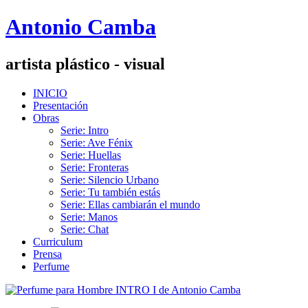
Antonio Camba
artista plástico - visual
INICIO
Presentación
Obras
Serie: Intro
Serie: Ave Fénix
Serie: Huellas
Serie: Fronteras
Serie: Silencio Urbano
Serie: Tu también estás
Serie: Ellas cambiarán el mundo
Serie: Manos
Serie: Chat
Curriculum
Prensa
Perfume